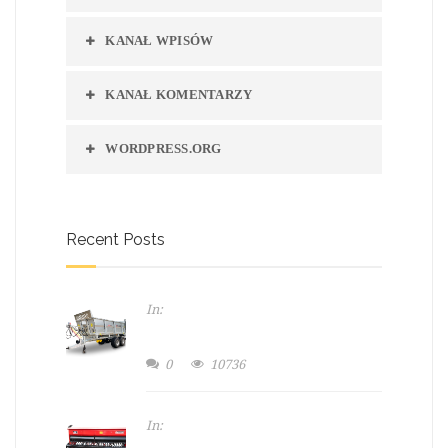
KANAŁ WPISÓW
KANAŁ KOMENTARZY
WORDPRESS.ORG
Recent Posts
In:
Slider maszyny
MASZYNA ROLNICZA
0
10736
In:
Slider maszyny