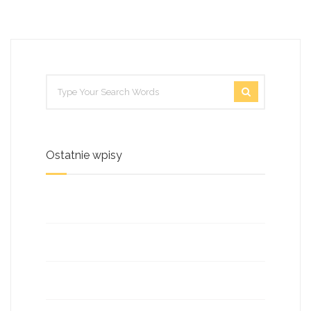
Ostatnie wpisy
Maszyna rolnicza
Maszyna rolnicza SIEWNIK
Maszyna rolnicza TALEX KOSIARKA