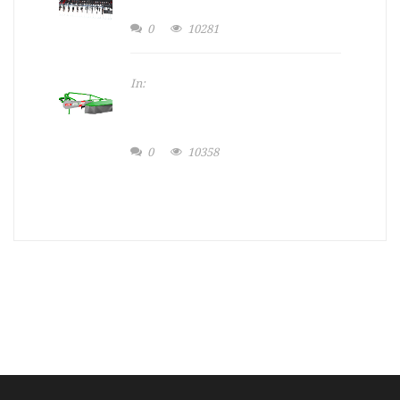
MASZYNA ROLNICZA SIEWNIK
0
10281
In:
Slider maszyny
MASZYNA ROLNICZA TALEX
KOSIARKA
0
10358