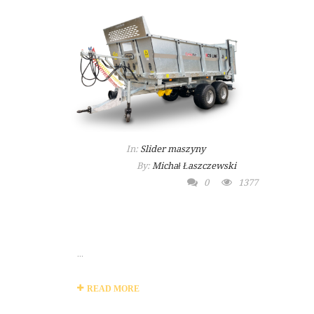
In:
Slider maszyny
By:
Michał Łaszczewski
0
1377
MASZYNA
ROLNICZA CYNKOMET
...
READ MORE