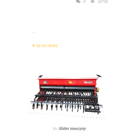
0
10736
MASZYNA
ROLNICZA
...
READ MORE
In:
Slider maszyny