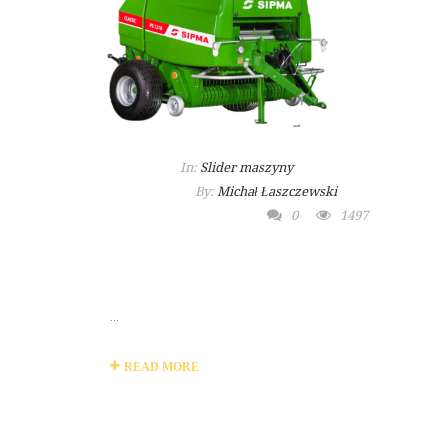
In:
Slider maszyny
By:
Michał Łaszczewski
0
1497
MASZYNA
ROLNICZA PRASA
...
READ MORE