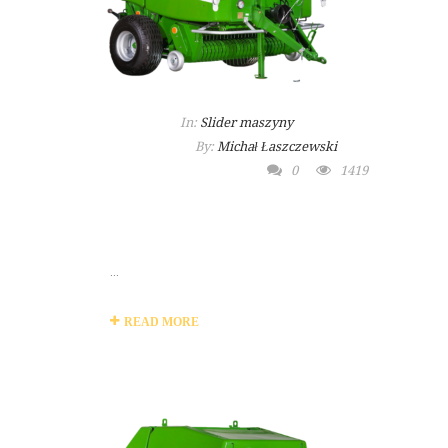
In:
Slider maszyny
By:
Michał Łaszczewski
0
1419
MASZYNA
ROLNICZA PŁUG
...
READ MORE