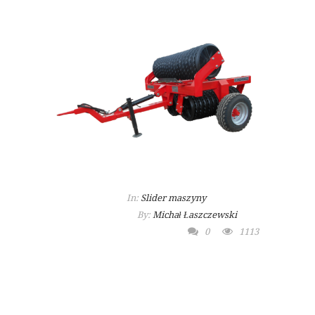
In:
Slider maszyny
By:
Michał Łaszczewski
0
1113
MASZYNA
ROLNICZA WAŁ
POSIEWNY