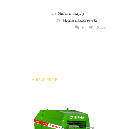
In:
Slider maszyny
By:
Michał Łaszczewski
0
10358
MASZYNA
ROLNICZA TALEX
KOSIARKA
...
READ MORE